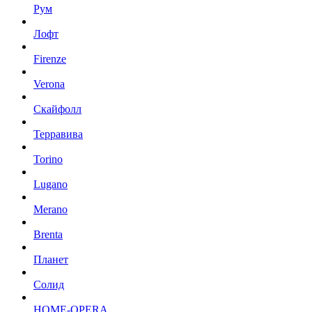
Рум
Лофт
Firenze
Verona
Скайфолл
Терравива
Torino
Lugano
Merano
Brenta
Планет
Солид
HOME-OPERA