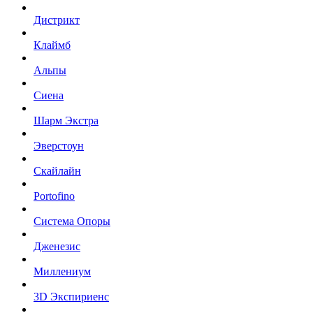
Дистрикт
Клаймб
Альпы
Сиена
Шарм Экстра
Эверстоун
Скайлайн
Portofino
Система Опоры
Дженезис
Миллениум
3D Экспириенс