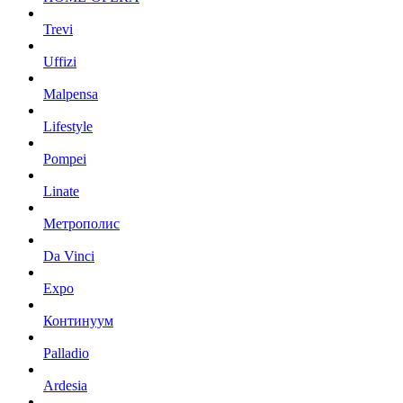
Trevi
Uffizi
Malpensa
Lifestyle
Pompei
Linate
Метрополис
Da Vinci
Expo
Континуум
Palladio
Ardesia