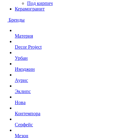
Под кирпич
Керамогранит
Бренды
Материя
Decor Project
Урбан
Имэджин
Аурис
Эклипс
Нова
Контемпора
Серфейс
Мезон