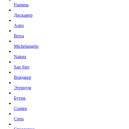
Fiamma
Дискавер
Astro
Brera
Michelangelo
Natura
San Siro
Вояджер
Этернум
Бутик
Contea
Creta