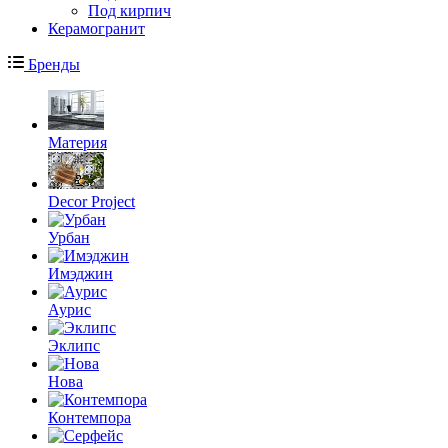
Под кирпич
Керамогранит
Бренды
Материя
Decor Project
Урбан
Имэджин
Аурис
Эклипс
Нова
Контемпора