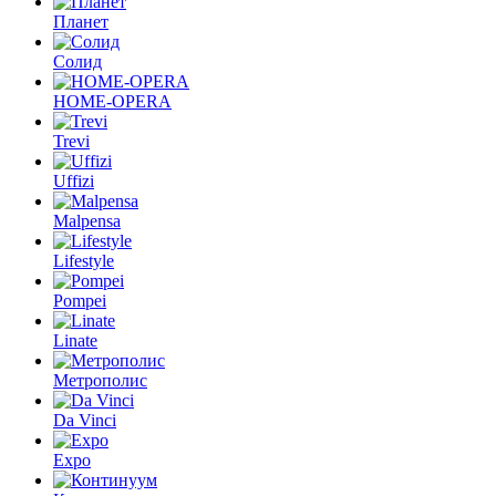
Планет
Солид
HOME-OPERA
Trevi
Uffizi
Malpensa
Lifestyle
Pompei
Linate
Метрополис
Da Vinci
Expo