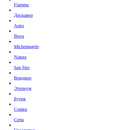
Fiamma
Дискавер
Astro
Brera
Michelangelo
Natura
San Siro
Вояджер
Этернум
Бутик
Contea
Creta