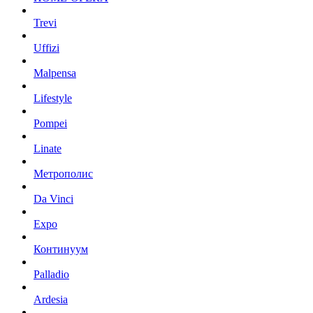
Trevi
Uffizi
Malpensa
Lifestyle
Pompei
Linate
Метрополис
Da Vinci
Expo
Континуум
Palladio
Ardesia