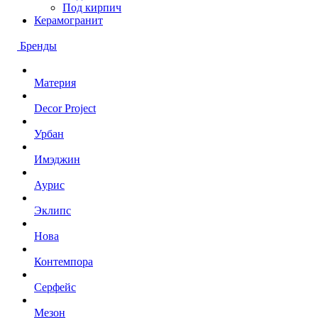
Под кирпич
Керамогранит
Бренды
Материя
Decor Project
Урбан
Имэджин
Аурис
Эклипс
Нова
Контемпора
Серфейс
Мезон