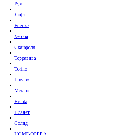
Рум
Лофт
Firenze
Verona
Скайфолл
Терравива
Torino
Lugano
Merano
Brenta
Планет
Солид
HOME-OPERA