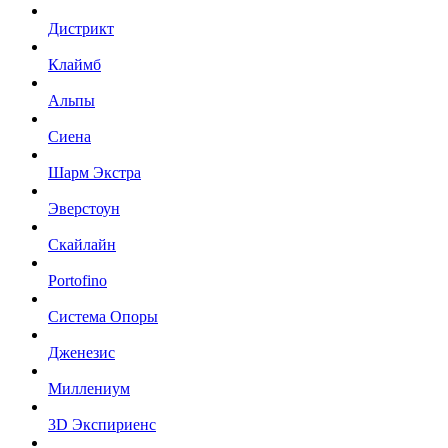
Дистрикт
Клаймб
Альпы
Сиена
Шарм Экстра
Эверстоун
Скайлайн
Portofino
Система Опоры
Дженезис
Миллениум
3D Экспириенс