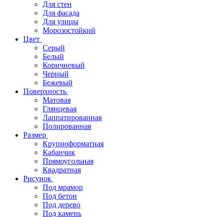
Для стен
Для фасада
Для улицы
Морозостойкий
Цвет
Серый
Белый
Коричневый
Черный
Бежевый
Поверхность
Матовая
Глянцевая
Лаппатированная
Полированная
Размер
Крупноформатная
Кабанчик
Прямоугольная
Квадратная
Рисунок
Под мрамор
Под бетон
Под дерево
Под камень