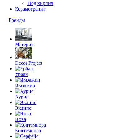
Под кирпич
Керамогранит
Бренды
Материя
Decor Project
Урбан
Имэджин
Аурис
Эклипс
Нова
Контемпора