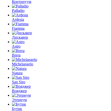
Континуум
Palladio
Ardesia
Fiamma
Дискавер
Astro
Brera
Michelangelo
Natura
San Siro
Вояджер
Этернум
Бутик