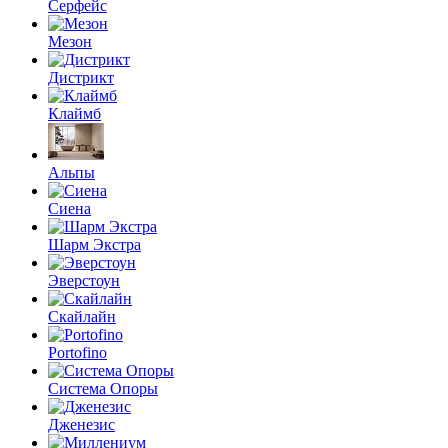
Серфейс
Мезон
Дистрикт
Клаймб
Альпы
Сиена
Шарм Экстра
Эверстоун
Скайлайн
Portofino
Система Опоры
Дженезис