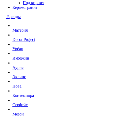
Под кирпич
Керамогранит
Бренды
Материя
Decor Project
Урбан
Имэджин
Аурис
Эклипс
Нова
Контемпора
Серфейс
Мезон