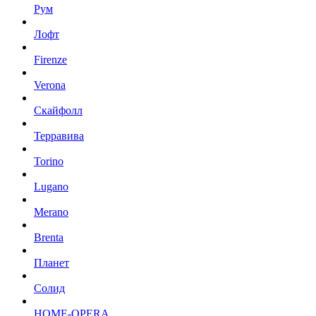
Рум
Лофт
Firenze
Verona
Скайфолл
Терравива
Torino
Lugano
Merano
Brenta
Планет
Солид
HOME-OPERA