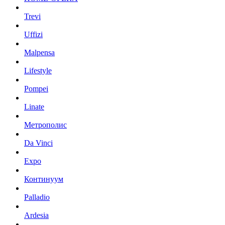
Trevi
Uffizi
Malpensa
Lifestyle
Pompei
Linate
Метрополис
Da Vinci
Expo
Континуум
Palladio
Ardesia