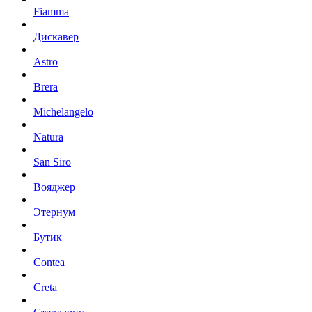
Fiamma
Дискавер
Astro
Brera
Michelangelo
Natura
San Siro
Вояджер
Этернум
Бутик
Contea
Creta