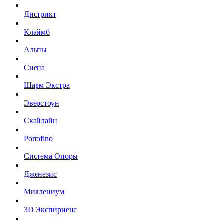
Дистрикт
Клаймб
Альпы
Сиена
Шарм Экстра
Эверстоун
Скайлайн
Portofino
Система Опоры
Дженезис
Миллениум
3D Экспириенс