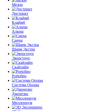
Мезон
Дистрикт
Клаймб
Альпы
Сиена
Шарм Экстра
Эверстоун
Скайлайн
Portofino
Система Опоры
Дженезис
Миллениум