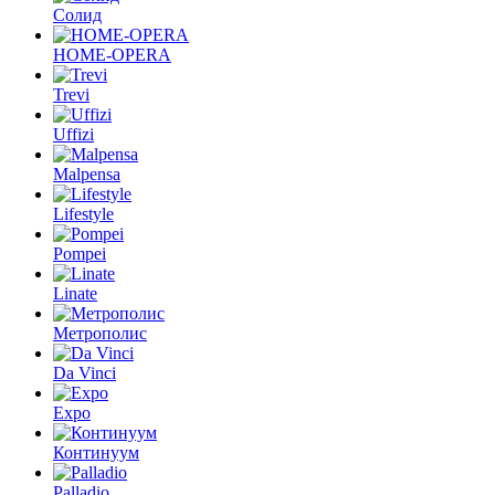
Солид
HOME-OPERA
Trevi
Uffizi
Malpensa
Lifestyle
Pompei
Linate
Метрополис
Da Vinci
Expo
Континуум
Palladio