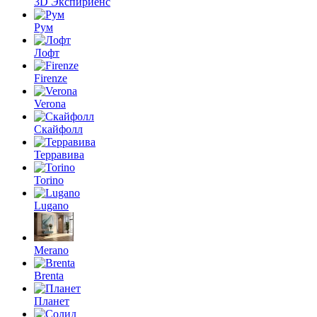
3D Экспириенс
Рум
Лофт
Firenze
Verona
Скайфолл
Терравива
Torino
Lugano
Merano
Brenta
Планет