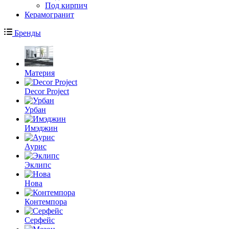
Под кирпич
Керамогранит
Бренды
Материя
Decor Project
Урбан
Имэджин
Аурис
Эклипс
Нова
Контемпора
Серфейс