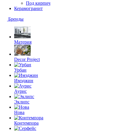
Под кирпич
Керамогранит
Бренды
Материя
Decor Project
Урбан
Имэджин
Аурис
Эклипс
Нова
Контемпора