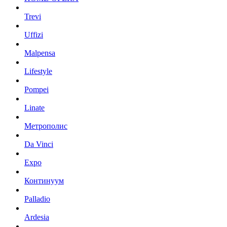
Trevi
Uffizi
Malpensa
Lifestyle
Pompei
Linate
Метрополис
Da Vinci
Expo
Континуум
Palladio
Ardesia