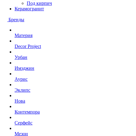
Под кирпич
Керамогранит
Бренды
Материя
Decor Project
Урбан
Имэджин
Аурис
Эклипс
Нова
Контемпора
Серфейс
Мезон