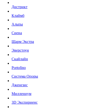
Дистрикт
Клаймб
Альпы
Сиена
Шарм Экстра
Эверстоун
Скайлайн
Portofino
Система Опоры
Дженезис
Миллениум
3D Экспириенс