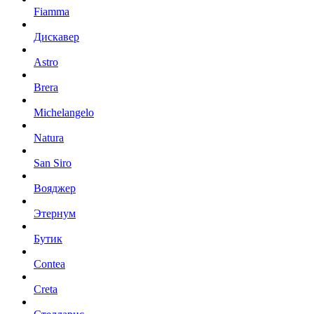
Fiamma
Дискавер
Astro
Brera
Michelangelo
Natura
San Siro
Вояджер
Этернум
Бутик
Contea
Creta