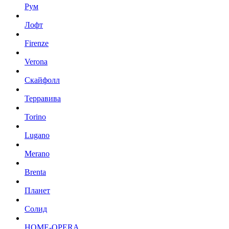
Рум
Лофт
Firenze
Verona
Скайфолл
Терравива
Torino
Lugano
Merano
Brenta
Планет
Солид
HOME-OPERA