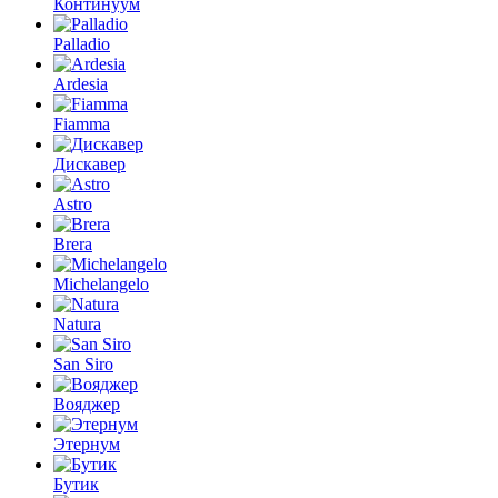
Континуум
Palladio
Ardesia
Fiamma
Дискавер
Astro
Brera
Michelangelo
Natura
San Siro
Вояджер
Этернум
Бутик