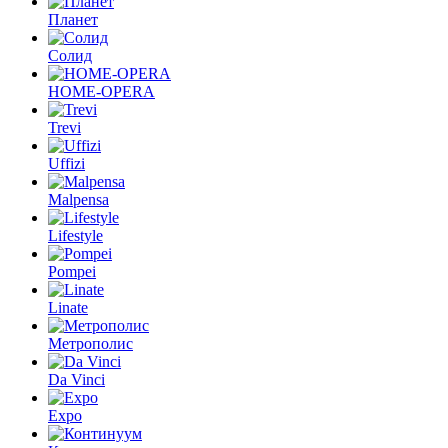
Планет
Солид
HOME-OPERA
Trevi
Uffizi
Malpensa
Lifestyle
Pompei
Linate
Метрополис
Da Vinci
Expo