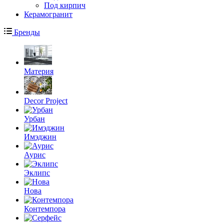
Под кирпич
Керамогранит
Бренды
Материя
Decor Project
Урбан
Имэджин
Аурис
Эклипс
Нова
Контемпора