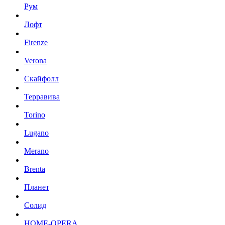
Рум
Лофт
Firenze
Verona
Скайфолл
Терравива
Torino
Lugano
Merano
Brenta
Планет
Солид
HOME-OPERA