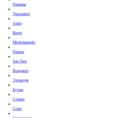
Fiamma
Дискавер
Astro
Brera
Michelangelo
Natura
San Siro
Вояджер
Этернум
Бутик
Contea
Creta