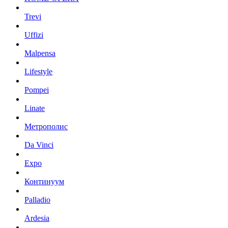
Trevi
Uffizi
Malpensa
Lifestyle
Pompei
Linate
Метрополис
Da Vinci
Expo
Континуум
Palladio
Ardesia