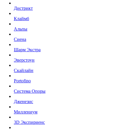
Дистрикт
Клаймб
Альпы
Сиена
Шарм Экстра
Эверстоун
Скайлайн
Portofino
Система Опоры
Дженезис
Миллениум
3D Экспириенс