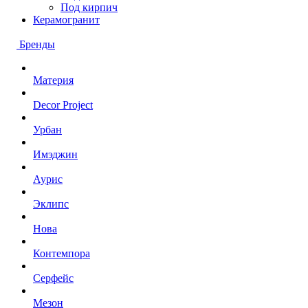
Под кирпич
Керамогранит
Бренды
Материя
Decor Project
Урбан
Имэджин
Аурис
Эклипс
Нова
Контемпора
Серфейс
Мезон