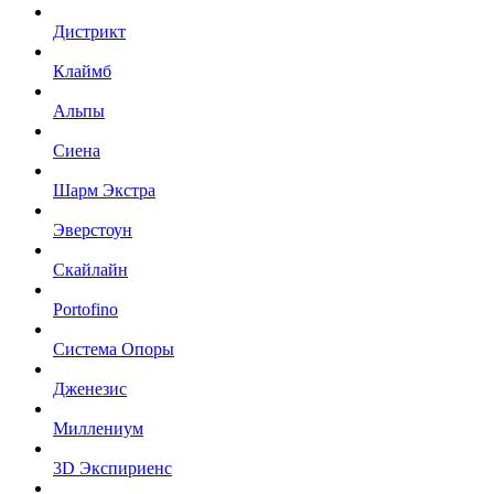
Дистрикт
Клаймб
Альпы
Сиена
Шарм Экстра
Эверстоун
Скайлайн
Portofino
Система Опоры
Дженезис
Миллениум
3D Экспириенс