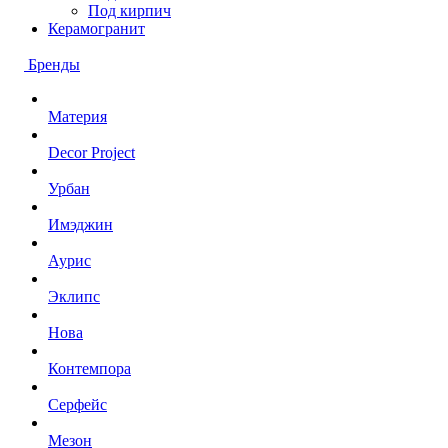
Под кирпич
Керамогранит
Бренды
Материя
Decor Project
Урбан
Имэджин
Аурис
Эклипс
Нова
Контемпора
Серфейс
Мезон