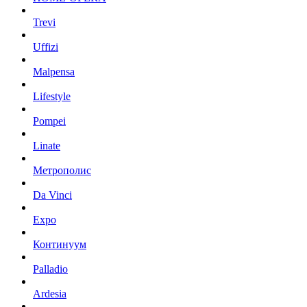
Trevi
Uffizi
Malpensa
Lifestyle
Pompei
Linate
Метрополис
Da Vinci
Expo
Континуум
Palladio
Ardesia