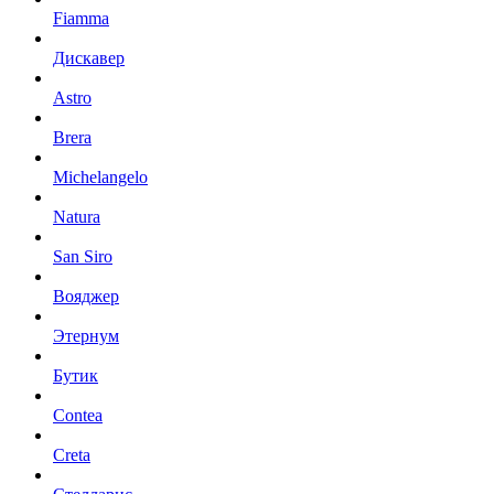
Fiamma
Дискавер
Astro
Brera
Michelangelo
Natura
San Siro
Вояджер
Этернум
Бутик
Contea
Creta