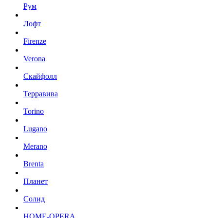
Рум
Лофт
Firenze
Verona
Скайфолл
Терравива
Torino
Lugano
Merano
Brenta
Планет
Солид
HOME-OPERA