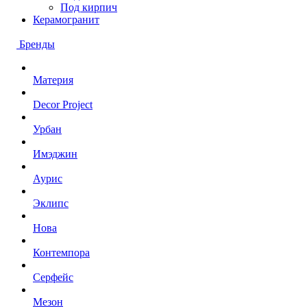
Под кирпич
Керамогранит
Бренды
Материя
Decor Project
Урбан
Имэджин
Аурис
Эклипс
Нова
Контемпора
Серфейс
Мезон