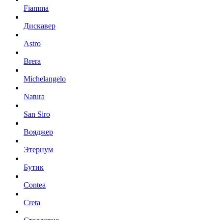
Fiamma
Дискавер
Astro
Brera
Michelangelo
Natura
San Siro
Вояджер
Этернум
Бутик
Contea
Creta