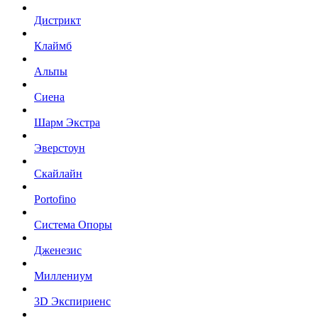
Дистрикт
Клаймб
Альпы
Сиена
Шарм Экстра
Эверстоун
Скайлайн
Portofino
Система Опоры
Дженезис
Миллениум
3D Экспириенс