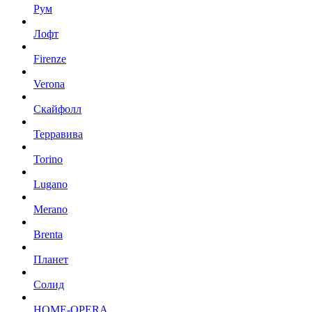
Рум
Лофт
Firenze
Verona
Скайфолл
Терравива
Torino
Lugano
Merano
Brenta
Планет
Солид
HOME-OPERA