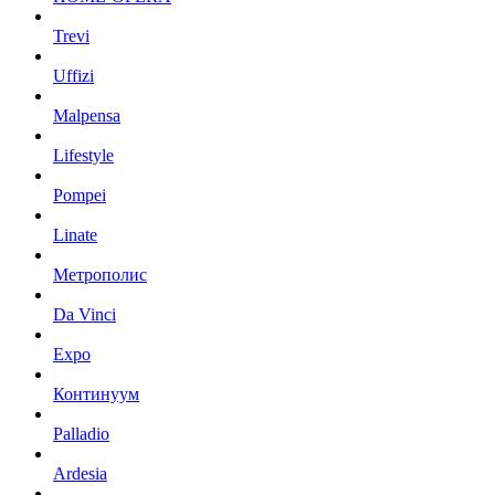
Trevi
Uffizi
Malpensa
Lifestyle
Pompei
Linate
Метрополис
Da Vinci
Expo
Континуум
Palladio
Ardesia