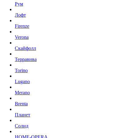
Рум
Лофт
Firenze
Verona
Скайфолл
Терравива
Torino
Lugano
Merano
Brenta
Планет
Солид
HOME-OPERA