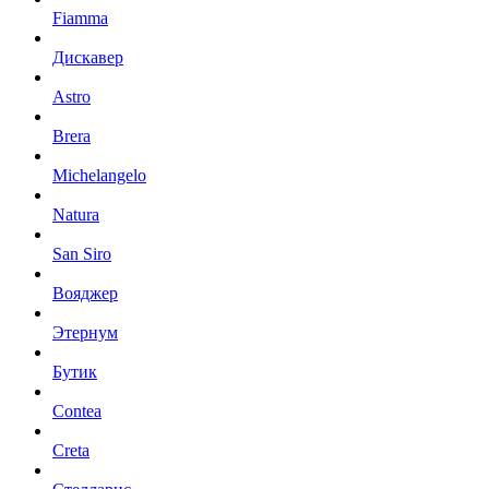
Fiamma
Дискавер
Astro
Brera
Michelangelo
Natura
San Siro
Вояджер
Этернум
Бутик
Contea
Creta