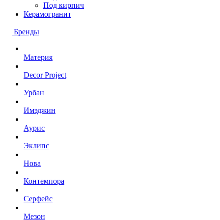
Под кирпич
Керамогранит
Бренды
Материя
Decor Project
Урбан
Имэджин
Аурис
Эклипс
Нова
Контемпора
Серфейс
Мезон