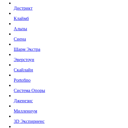
Дистрикт
Клаймб
Альпы
Сиена
Шарм Экстра
Эверстоун
Скайлайн
Portofino
Система Опоры
Дженезис
Миллениум
3D Экспириенс