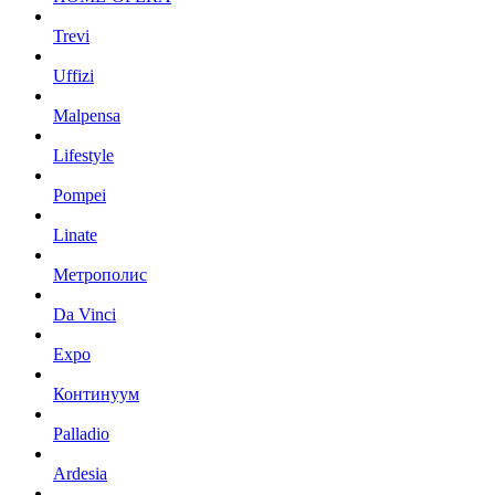
Trevi
Uffizi
Malpensa
Lifestyle
Pompei
Linate
Метрополис
Da Vinci
Expo
Континуум
Palladio
Ardesia