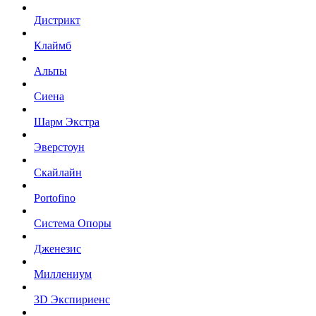
Дистрикт
Клаймб
Альпы
Сиена
Шарм Экстра
Эверстоун
Скайлайн
Portofino
Система Опоры
Дженезис
Миллениум
3D Экспириенс