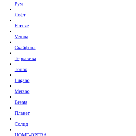
Рум
Лофт
Firenze
Verona
Скайфолл
Терравива
Torino
Lugano
Merano
Brenta
Планет
Солид
HOME-OPERA