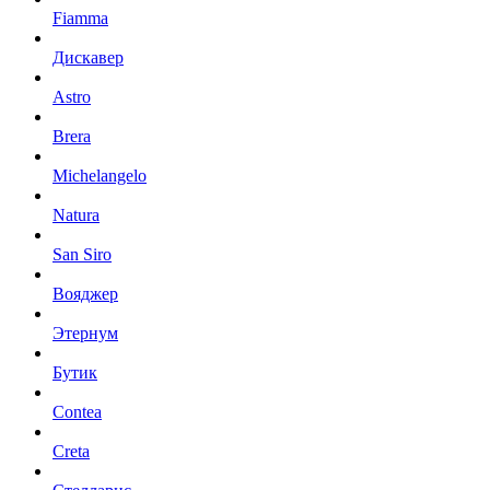
Fiamma
Дискавер
Astro
Brera
Michelangelo
Natura
San Siro
Вояджер
Этернум
Бутик
Contea
Creta