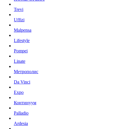
Trevi
Uffizi
Malpensa
Lifestyle
Pompei
Linate
Метрополис
Da Vinci
Expo
Континуум
Palladio
Ardesia