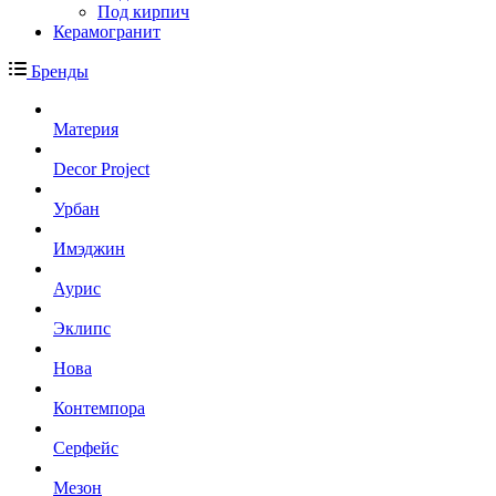
Под кирпич
Керамогранит
Бренды
Материя
Decor Project
Урбан
Имэджин
Аурис
Эклипс
Нова
Контемпора
Серфейс
Мезон