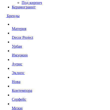
Под кирпич
Керамогранит
Бренды
Материя
Decor Project
Урбан
Имэджин
Аурис
Эклипс
Нова
Контемпора
Серфейс
Мезон