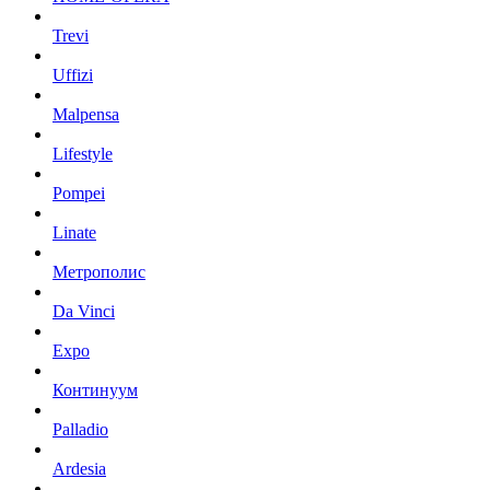
Trevi
Uffizi
Malpensa
Lifestyle
Pompei
Linate
Метрополис
Da Vinci
Expo
Континуум
Palladio
Ardesia