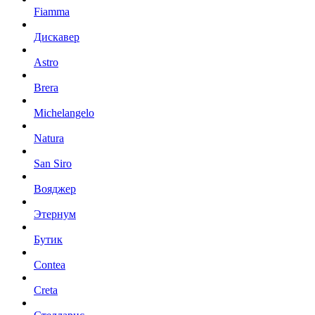
Fiamma
Дискавер
Astro
Brera
Michelangelo
Natura
San Siro
Вояджер
Этернум
Бутик
Contea
Creta