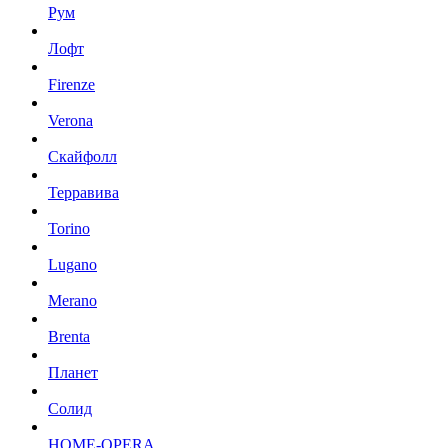
Рум
Лофт
Firenze
Verona
Скайфолл
Терравива
Torino
Lugano
Merano
Brenta
Планет
Солид
HOME-OPERA