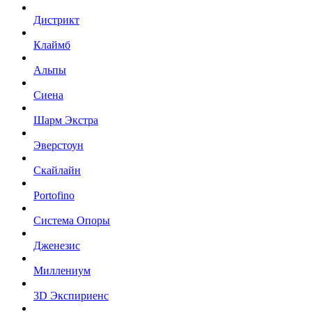
Дистрикт
Клаймб
Альпы
Сиена
Шарм Экстра
Эверстоун
Скайлайн
Portofino
Система Опоры
Дженезис
Миллениум
3D Экспириенс