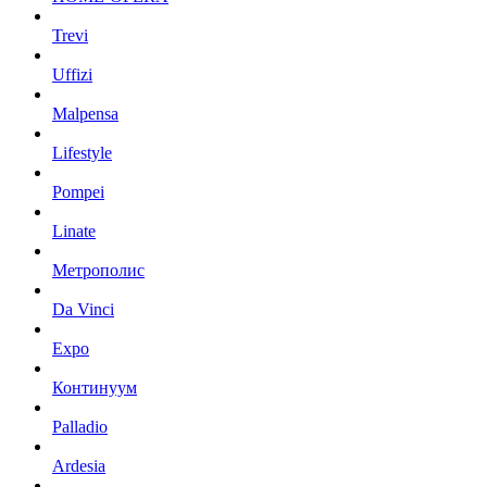
Trevi
Uffizi
Malpensa
Lifestyle
Pompei
Linate
Метрополис
Da Vinci
Expo
Континуум
Palladio
Ardesia