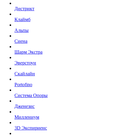
Дистрикт
Клаймб
Альпы
Сиена
Шарм Экстра
Эверстоун
Скайлайн
Portofino
Система Опоры
Дженезис
Миллениум
3D Экспириенс