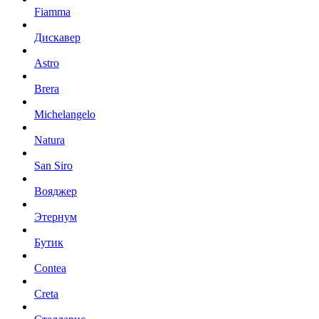
Fiamma
Дискавер
Astro
Brera
Michelangelo
Natura
San Siro
Вояджер
Этернум
Бутик
Contea
Creta