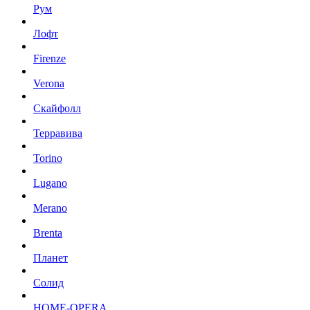
Рум
Лофт
Firenze
Verona
Скайфолл
Терравива
Torino
Lugano
Merano
Brenta
Планет
Солид
HOME-OPERA