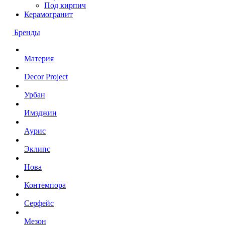
Под кирпич
Керамогранит
Бренды
Материя
Decor Project
Урбан
Имэджин
Аурис
Эклипс
Нова
Контемпора
Серфейс
Мезон