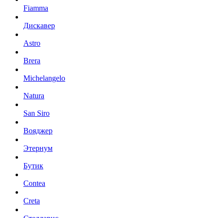
Fiamma
Дискавер
Astro
Brera
Michelangelo
Natura
San Siro
Вояджер
Этернум
Бутик
Contea
Creta