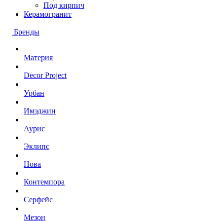
Под кирпич
Керамогранит
Бренды
Материя
Decor Project
Урбан
Имэджин
Аурис
Эклипс
Нова
Контемпора
Серфейс
Мезон