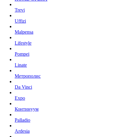
Trevi
Uffizi
Malpensa
Lifestyle
Pompei
Linate
Метрополис
Da Vinci
Expo
Континуум
Palladio
Ardesia