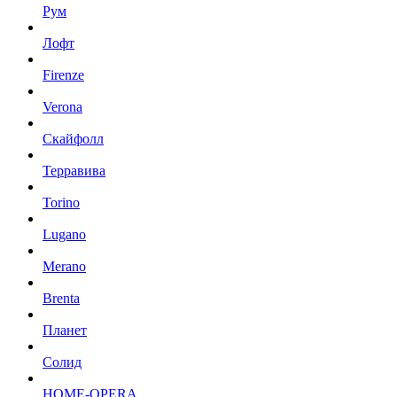
Рум
Лофт
Firenze
Verona
Скайфолл
Терравива
Torino
Lugano
Merano
Brenta
Планет
Солид
HOME-OPERA