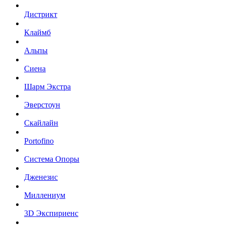
Дистрикт
Клаймб
Альпы
Сиена
Шарм Экстра
Эверстоун
Скайлайн
Portofino
Система Опоры
Дженезис
Миллениум
3D Экспириенс