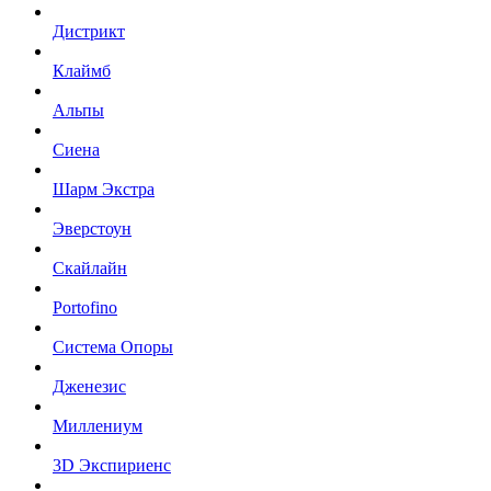
Дистрикт
Клаймб
Альпы
Сиена
Шарм Экстра
Эверстоун
Скайлайн
Portofino
Система Опоры
Дженезис
Миллениум
3D Экспириенс