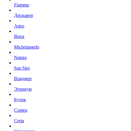
Fiamma
Дискавер
Astro
Brera
Michelangelo
Natura
San Siro
Вояджер
Этернум
Бутик
Contea
Creta