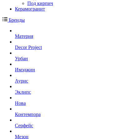
Под кирпич
Керамогранит
Бренды
Материя
Decor Project
Урбан
Имэджин
Аурис
Эклипс
Нова
Контемпора
Серфейс
Мезон