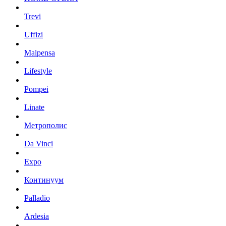
Trevi
Uffizi
Malpensa
Lifestyle
Pompei
Linate
Метрополис
Da Vinci
Expo
Континуум
Palladio
Ardesia