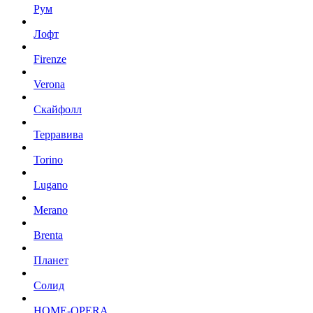
Рум
Лофт
Firenze
Verona
Скайфолл
Терравива
Torino
Lugano
Merano
Brenta
Планет
Солид
HOME-OPERA