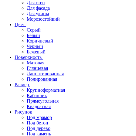
Для стен
Для фасада
Для улицы
Морозостойкий
Цвет
Серый
Белый
Коричневый
Черный
Бежевый
Поверхность
Матовая
Глянцевая
Лаппатированная
Полированная
Размер
Крупноформатная
Кабанчик
Прямоугольная
Квадратная
Рисунок
Под мрамор
Под бетон
Под дерево
Под камень