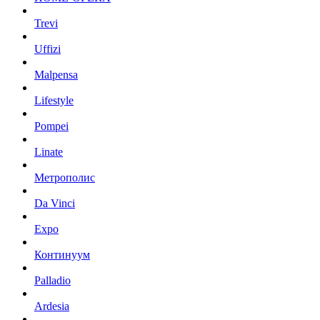
Trevi
Uffizi
Malpensa
Lifestyle
Pompei
Linate
Метрополис
Da Vinci
Expo
Континуум
Palladio
Ardesia