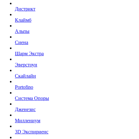
Дистрикт
Клаймб
Альпы
Сиена
Шарм Экстра
Эверстоун
Скайлайн
Portofino
Система Опоры
Дженезис
Миллениум
3D Экспириенс