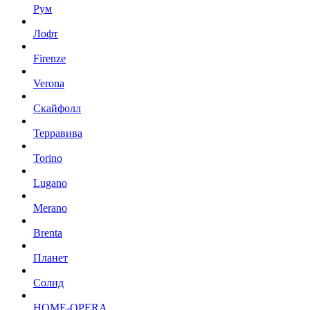
Рум
Лофт
Firenze
Verona
Скайфолл
Терравива
Torino
Lugano
Merano
Brenta
Планет
Солид
HOME-OPERA