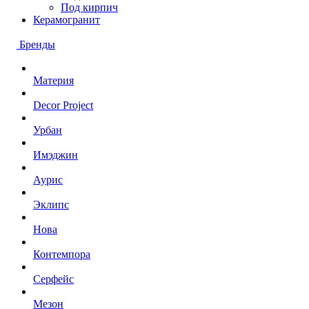
Под кирпич
Керамогранит
Бренды
Материя
Decor Project
Урбан
Имэджин
Аурис
Эклипс
Нова
Контемпора
Серфейс
Мезон