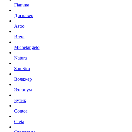
Fiamma
Дискавер
Astro
Brera
Michelangelo
Natura
San Siro
Вояджер
Этернум
Бутик
Contea
Creta