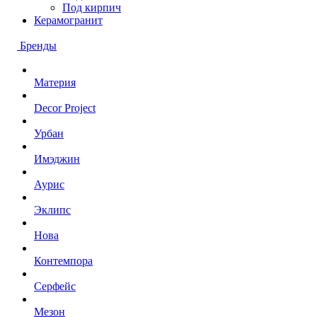
Под кирпич
Керамогранит
Бренды
Материя
Decor Project
Урбан
Имэджин
Аурис
Эклипс
Нова
Контемпора
Серфейс
Мезон