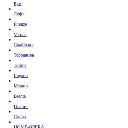
Рум
Лофт
Firenze
Verona
Скайфолл
Терравива
Torino
Lugano
Merano
Brenta
Планет
Солид
HOME-OPERA