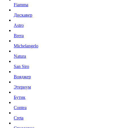
Fiamma
Дискавер
Astro
Brera
Michelangelo
Natura
San Siro
Вояджер
Этернум
Бутик
Contea
Creta