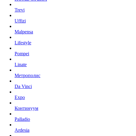
Trevi
Uffizi
Malpensa
Lifestyle
Pompei
Linate
Метрополис
Da Vinci
Expo
Континуум
Palladio
Ardesia