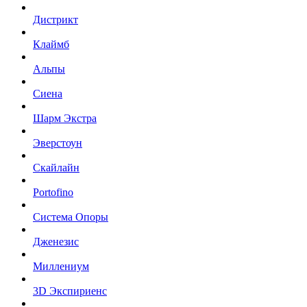
Дистрикт
Клаймб
Альпы
Сиена
Шарм Экстра
Эверстоун
Скайлайн
Portofino
Система Опоры
Дженезис
Миллениум
3D Экспириенс