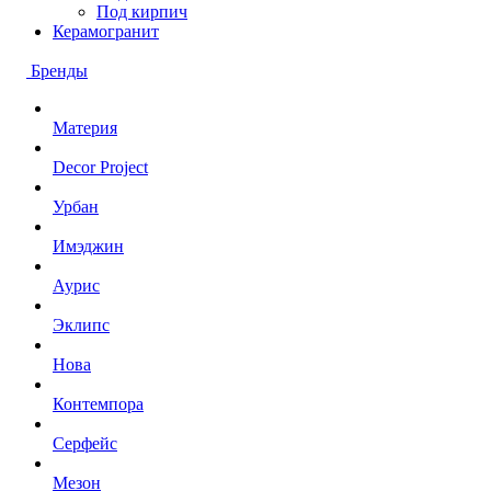
Под кирпич
Керамогранит
Бренды
Материя
Decor Project
Урбан
Имэджин
Аурис
Эклипс
Нова
Контемпора
Серфейс
Мезон