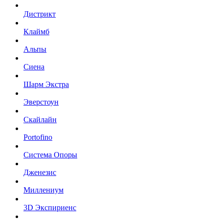
Дистрикт
Клаймб
Альпы
Сиена
Шарм Экстра
Эверстоун
Скайлайн
Portofino
Система Опоры
Дженезис
Миллениум
3D Экспириенс