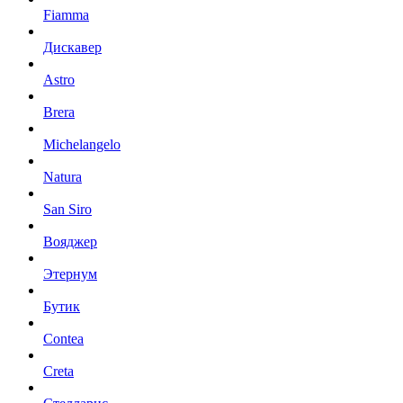
Fiamma
Дискавер
Astro
Brera
Michelangelo
Natura
San Siro
Вояджер
Этернум
Бутик
Contea
Creta