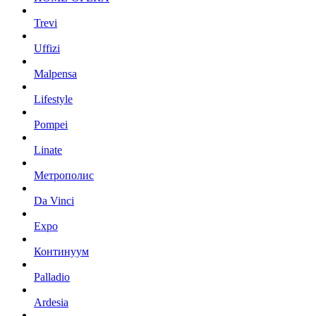
Trevi
Uffizi
Malpensa
Lifestyle
Pompei
Linate
Метрополис
Da Vinci
Expo
Континуум
Palladio
Ardesia