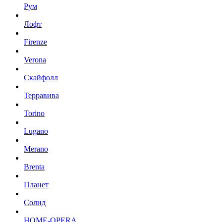
Рум
Лофт
Firenze
Verona
Скайфолл
Терравива
Torino
Lugano
Merano
Brenta
Планет
Солид
HOME-OPERA