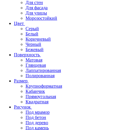
Для стен
Для фасада
Для улицы
Морозостойкий
Цвет
Серый
Белый
Коричневый
Черный
Бежевый
Поверхность
Матовая
Глянцевая
Лаппатированная
Полированная
Размер
Крупноформатная
Кабанчик
Прямоугольная
Квадратная
Рисунок
Под мрамор
Под бетон
Под дерево
Под камень