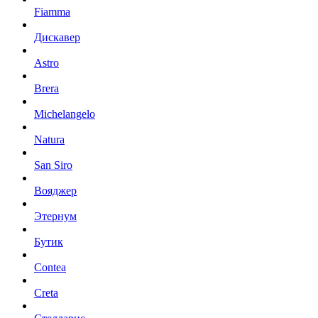
Fiamma
Дискавер
Astro
Brera
Michelangelo
Natura
San Siro
Вояджер
Этернум
Бутик
Contea
Creta