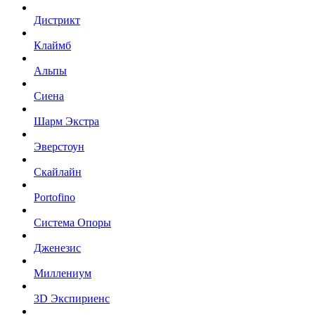
Дистрикт
Клаймб
Альпы
Сиена
Шарм Экстра
Эверстоун
Скайлайн
Portofino
Система Опоры
Дженезис
Миллениум
3D Экспириенс