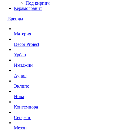
Под кирпич
Керамогранит
Бренды
Материя
Decor Project
Урбан
Имэджин
Аурис
Эклипс
Нова
Контемпора
Серфейс
Мезон