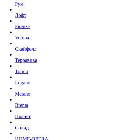
Рум
Лофт
Firenze
Verona
Скайфолл
Терравива
Torino
Lugano
Merano
Brenta
Планет
Солид
HOME-OPERA