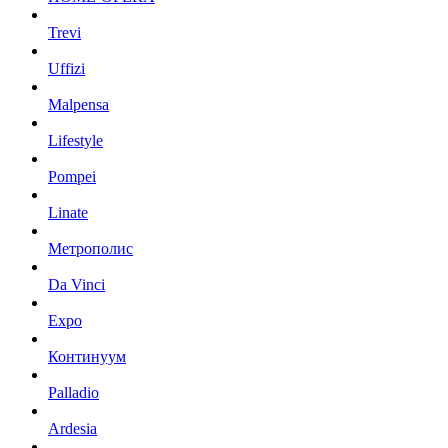
Trevi
Uffizi
Malpensa
Lifestyle
Pompei
Linate
Метрополис
Da Vinci
Expo
Континуум
Palladio
Ardesia