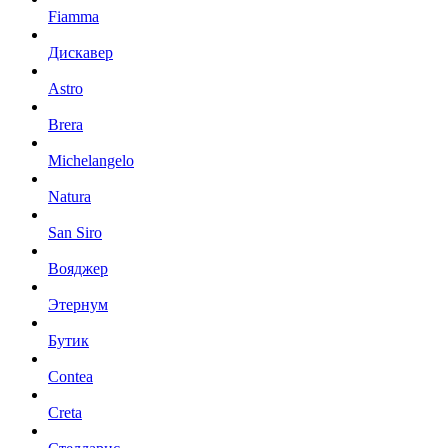
Fiamma
Дискавер
Astro
Brera
Michelangelo
Natura
San Siro
Вояджер
Этернум
Бутик
Contea
Creta