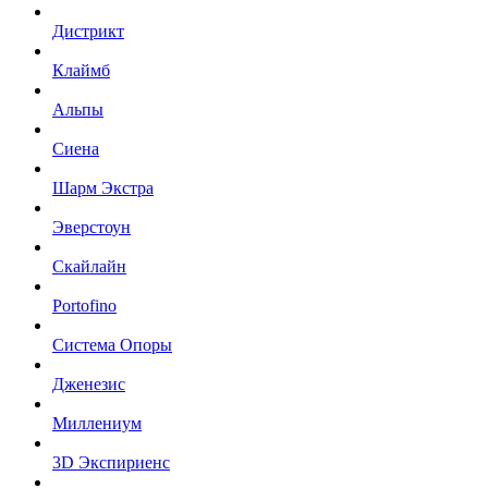
Дистрикт
Клаймб
Альпы
Сиена
Шарм Экстра
Эверстоун
Скайлайн
Portofino
Система Опоры
Дженезис
Миллениум
3D Экспириенс