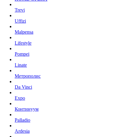
Trevi
Uffizi
Malpensa
Lifestyle
Pompei
Linate
Метрополис
Da Vinci
Expo
Континуум
Palladio
Ardesia