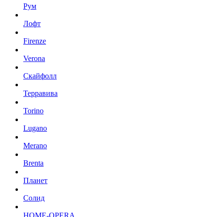
Рум
Лофт
Firenze
Verona
Скайфолл
Терравива
Torino
Lugano
Merano
Brenta
Планет
Солид
HOME-OPERA