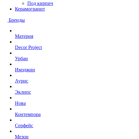
Под кирпич
Керамогранит
Бренды
Материя
Decor Project
Урбан
Имэджин
Аурис
Эклипс
Нова
Контемпора
Серфейс
Мезон