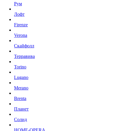
Рум
Лофт
Firenze
Verona
Скайфолл
Терравива
Torino
Lugano
Merano
Brenta
Планет
Солид
HOME-OPERA