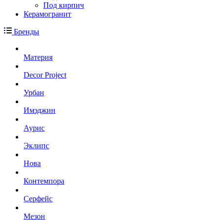
Под кирпич
Керамогранит
Бренды
Материя
Decor Project
Урбан
Имэджин
Аурис
Эклипс
Нова
Контемпора
Серфейс
Мезон