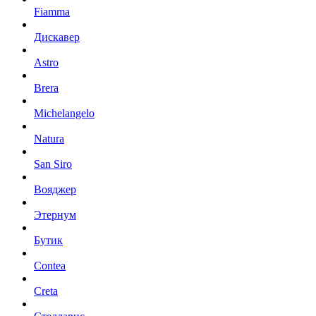
Fiamma
Дискавер
Astro
Brera
Michelangelo
Natura
San Siro
Вояджер
Этернум
Бутик
Contea
Creta