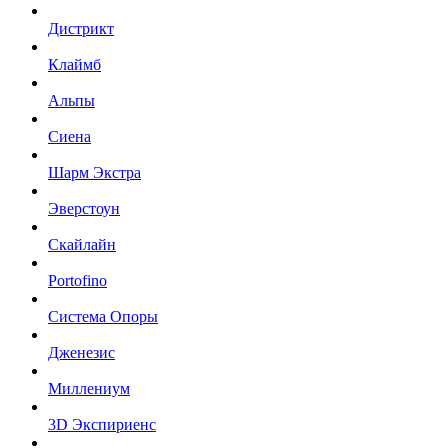
Дистрикт
Клаймб
Альпы
Сиена
Шарм Экстра
Эверстоун
Скайлайн
Portofino
Система Опоры
Дженезис
Миллениум
3D Экспириенс