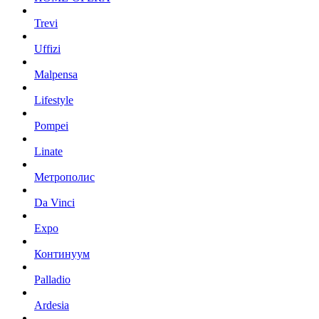
Trevi
Uffizi
Malpensa
Lifestyle
Pompei
Linate
Метрополис
Da Vinci
Expo
Континуум
Palladio
Ardesia