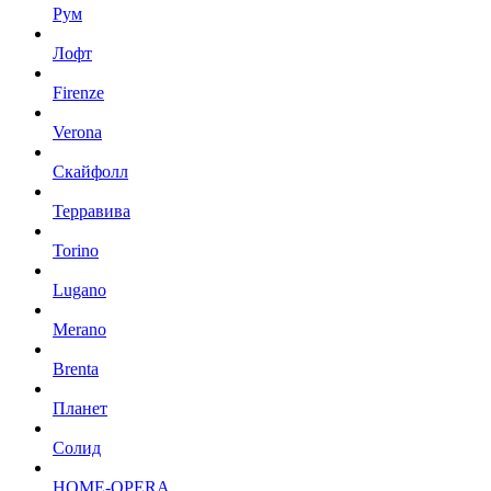
Рум
Лофт
Firenze
Verona
Скайфолл
Терравива
Torino
Lugano
Merano
Brenta
Планет
Солид
HOME-OPERA