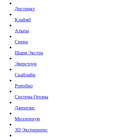
Дистрикт
Клаймб
Альпы
Сиена
Шарм Экстра
Эверстоун
Скайлайн
Portofino
Система Опоры
Дженезис
Миллениум
3D Экспириенс