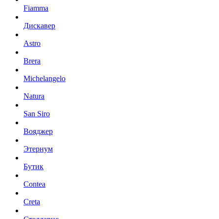
Fiamma
Дискавер
Astro
Brera
Michelangelo
Natura
San Siro
Вояджер
Этернум
Бутик
Contea
Creta