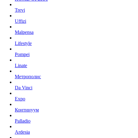
Trevi
Uffizi
Malpensa
Lifestyle
Pompei
Linate
Метрополис
Da Vinci
Expo
Континуум
Palladio
Ardesia