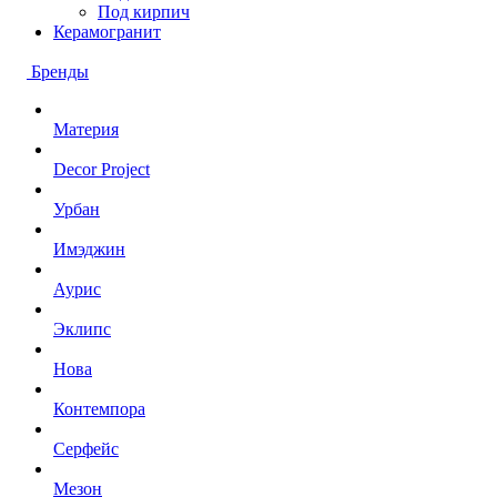
Под кирпич
Керамогранит
Бренды
Материя
Decor Project
Урбан
Имэджин
Аурис
Эклипс
Нова
Контемпора
Серфейс
Мезон