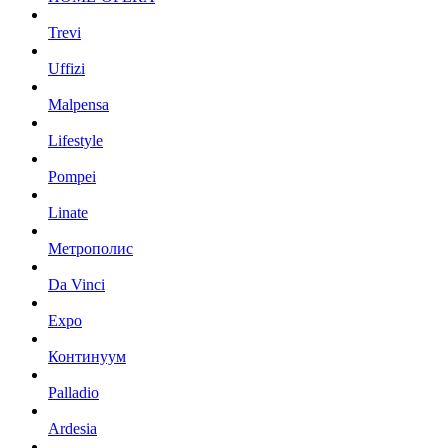
Trevi
Uffizi
Malpensa
Lifestyle
Pompei
Linate
Метрополис
Da Vinci
Expo
Континуум
Palladio
Ardesia