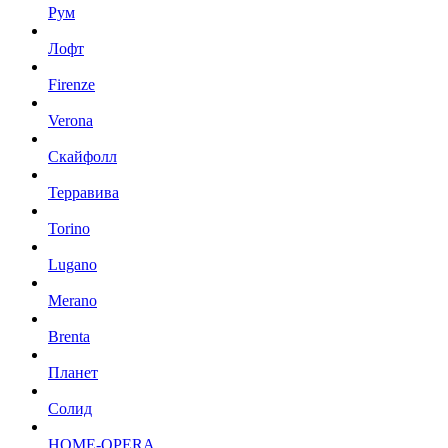
Рум
Лофт
Firenze
Verona
Скайфолл
Терравива
Torino
Lugano
Merano
Brenta
Планет
Солид
HOME-OPERA