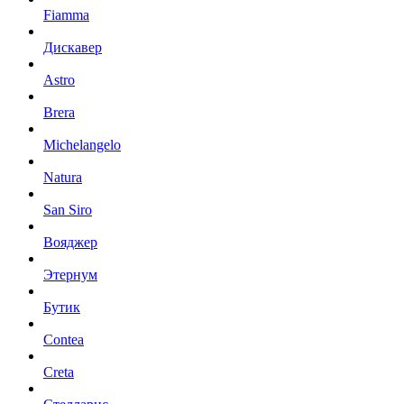
Fiamma
Дискавер
Astro
Brera
Michelangelo
Natura
San Siro
Вояджер
Этернум
Бутик
Contea
Creta