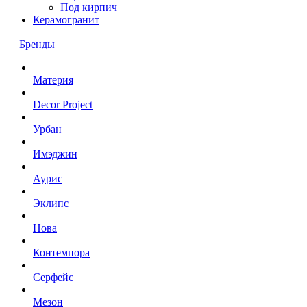
Под кирпич
Керамогранит
Бренды
Материя
Decor Project
Урбан
Имэджин
Аурис
Эклипс
Нова
Контемпора
Серфейс
Мезон