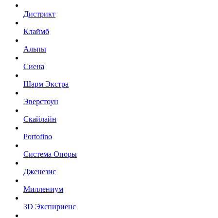
Дистрикт
Клаймб
Альпы
Сиена
Шарм Экстра
Эверстоун
Скайлайн
Portofino
Система Опоры
Дженезис
Миллениум
3D Экспириенс