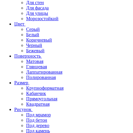
Для стен
Для фасада
Для улицы
Морозостойкий
Цвет
Серый
Белый
Коричневый
Черный
Бежевый
Поверхность
Матовая
Глянцевая
Лаппатированная
Полированная
Размер
Крупноформатная
Кабанчик
Прямоугольная
Квадратная
Рисунок
Под мрамор
Под бетон
Под дерево
Под камень