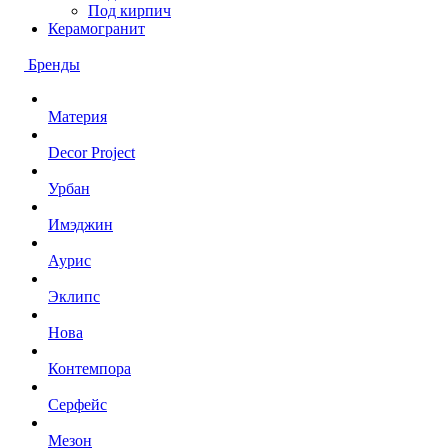
Под кирпич
Керамогранит
Бренды
Материя
Decor Project
Урбан
Имэджин
Аурис
Эклипс
Нова
Контемпора
Серфейс
Мезон