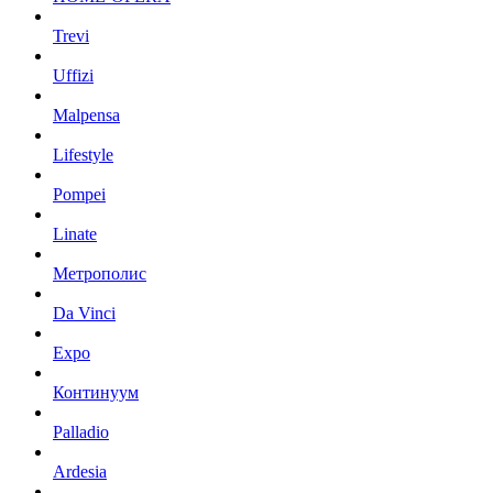
Trevi
Uffizi
Malpensa
Lifestyle
Pompei
Linate
Метрополис
Da Vinci
Expo
Континуум
Palladio
Ardesia