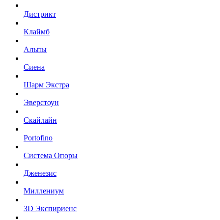
Дистрикт
Клаймб
Альпы
Сиена
Шарм Экстра
Эверстоун
Скайлайн
Portofino
Система Опоры
Дженезис
Миллениум
3D Экспириенс