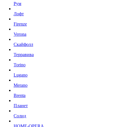
Рум
Лофт
Firenze
Verona
Скайфолл
Терравива
Torino
Lugano
Merano
Brenta
Планет
Солид
HOME-OPERA