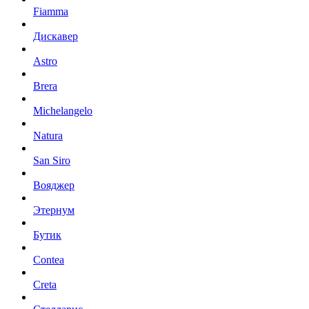
Fiamma
Дискавер
Astro
Brera
Michelangelo
Natura
San Siro
Вояджер
Этернум
Бутик
Contea
Creta