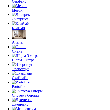
Серфейс
Мезон
Дистрикт
Клаймб
Альпы
Сиена
Шарм Экстра
Эверстоун
Скайлайн
Portofino
Система Опоры
Дженезис