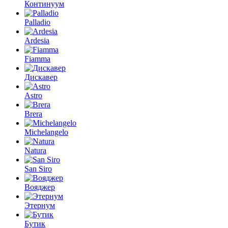
Континуум
Palladio
Ardesia
Fiamma
Дискавер
Astro
Brera
Michelangelo
Natura
San Siro
Вояджер
Этернум
Бутик