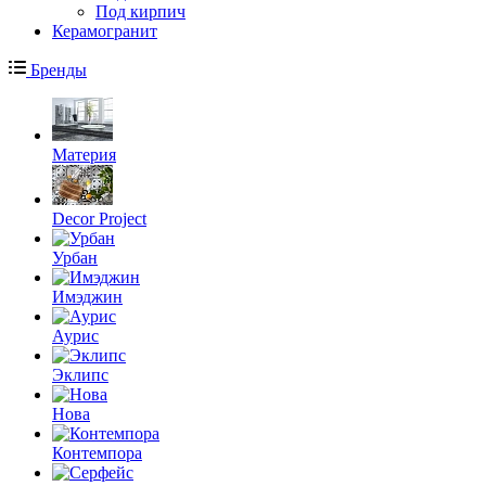
Под кирпич
Керамогранит
Бренды
Материя
Decor Project
Урбан
Имэджин
Аурис
Эклипс
Нова
Контемпора