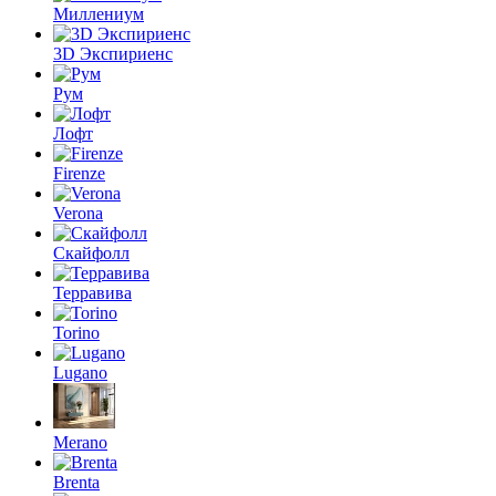
Миллениум
3D Экспириенс
Рум
Лофт
Firenze
Verona
Скайфолл
Терравива
Torino
Lugano
Merano
Brenta