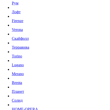
Рум
Лофт
Firenze
Verona
Скайфолл
Терравива
Torino
Lugano
Merano
Brenta
Планет
Солид
HOME-OPERA