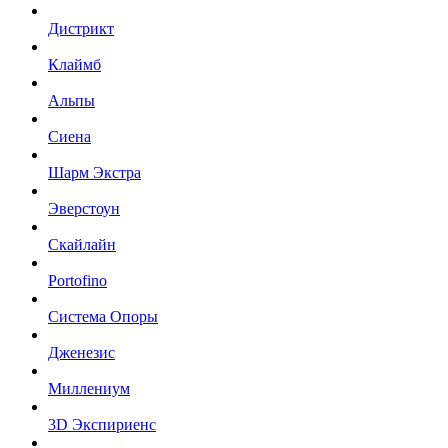
Дистрикт
Клаймб
Альпы
Сиена
Шарм Экстра
Эверстоун
Скайлайн
Portofino
Система Опоры
Дженезис
Миллениум
3D Экспириенс