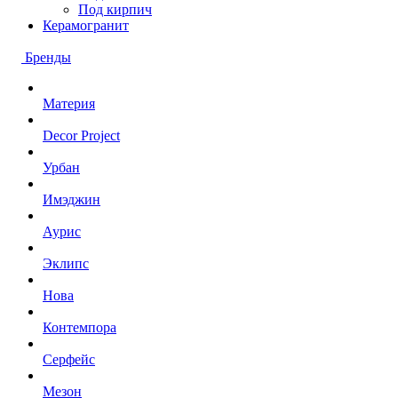
Под кирпич
Керамогранит
Бренды
Материя
Decor Project
Урбан
Имэджин
Аурис
Эклипс
Нова
Контемпора
Серфейс
Мезон