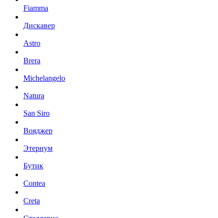
Fiamma
Дискавер
Astro
Brera
Michelangelo
Natura
San Siro
Вояджер
Этернум
Бутик
Contea
Creta