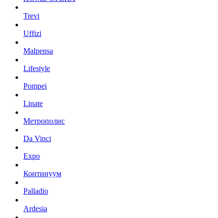
Trevi
Uffizi
Malpensa
Lifestyle
Pompei
Linate
Метрополис
Da Vinci
Expo
Континуум
Palladio
Ardesia