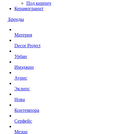
Под кирпич
Керамогранит
Бренды
Материя
Decor Project
Урбан
Имэджин
Аурис
Эклипс
Нова
Контемпора
Серфейс
Мезон