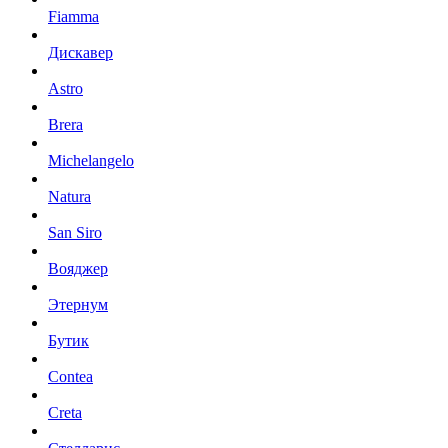
Fiamma
Дискавер
Astro
Brera
Michelangelo
Natura
San Siro
Вояджер
Этернум
Бутик
Contea
Creta