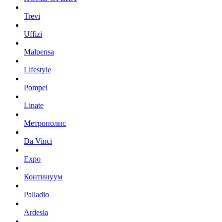
Trevi
Uffizi
Malpensa
Lifestyle
Pompei
Linate
Метрополис
Da Vinci
Expo
Континуум
Palladio
Ardesia