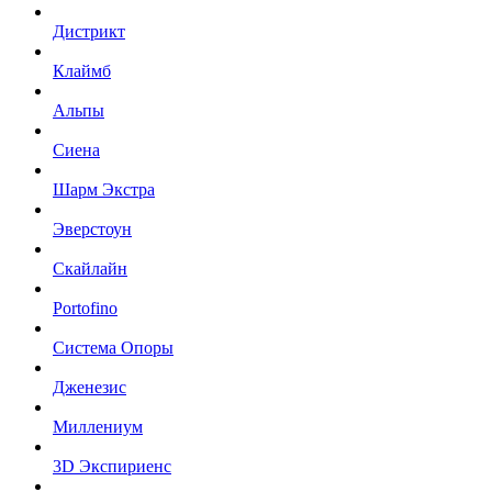
Дистрикт
Клаймб
Альпы
Сиена
Шарм Экстра
Эверстоун
Скайлайн
Portofino
Система Опоры
Дженезис
Миллениум
3D Экспириенс