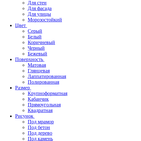
Для стен
Для фасада
Для улицы
Морозостойкий
Цвет
Серый
Белый
Коричневый
Черный
Бежевый
Поверхность
Матовая
Глянцевая
Лаппатированная
Полированная
Размер
Крупноформатная
Кабанчик
Прямоугольная
Квадратная
Рисунок
Под мрамор
Под бетон
Под дерево
Под камень