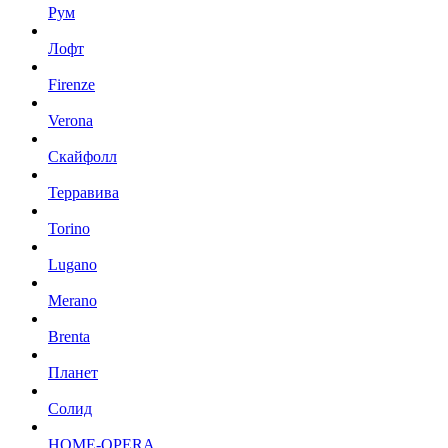
Рум
Лофт
Firenze
Verona
Скайфолл
Терравива
Torino
Lugano
Merano
Brenta
Планет
Солид
HOME-OPERA