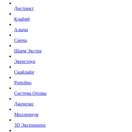
Дистрикт
Клаймб
Альпы
Сиена
Шарм Экстра
Эверстоун
Скайлайн
Portofino
Система Опоры
Дженезис
Миллениум
3D Экспириенс