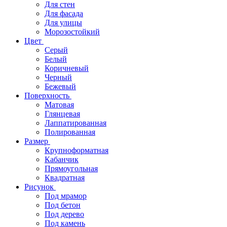
Для стен
Для фасада
Для улицы
Морозостойкий
Цвет
Серый
Белый
Коричневый
Черный
Бежевый
Поверхность
Матовая
Глянцевая
Лаппатированная
Полированная
Размер
Крупноформатная
Кабанчик
Прямоугольная
Квадратная
Рисунок
Под мрамор
Под бетон
Под дерево
Под камень