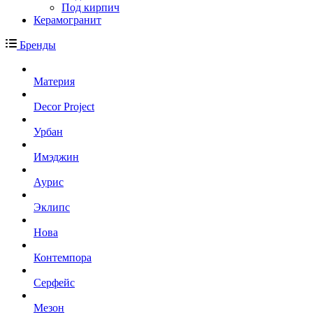
Под кирпич
Керамогранит
Бренды
Материя
Decor Project
Урбан
Имэджин
Аурис
Эклипс
Нова
Контемпора
Серфейс
Мезон