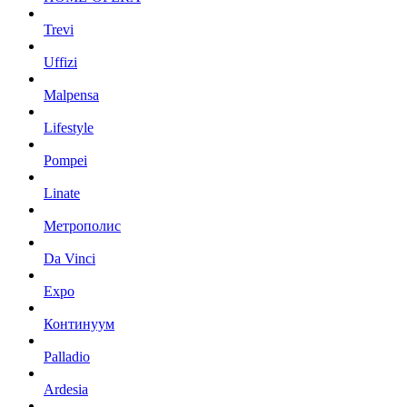
Trevi
Uffizi
Malpensa
Lifestyle
Pompei
Linate
Метрополис
Da Vinci
Expo
Континуум
Palladio
Ardesia