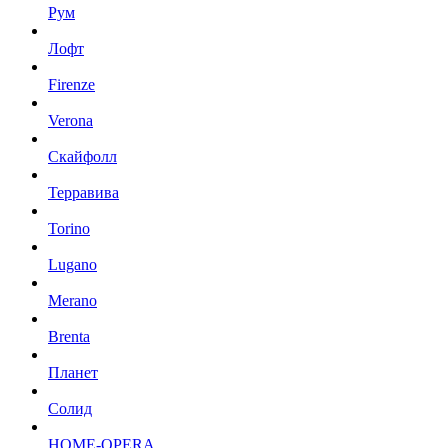
Рум
Лофт
Firenze
Verona
Скайфолл
Терравива
Torino
Lugano
Merano
Brenta
Планет
Солид
HOME-OPERA