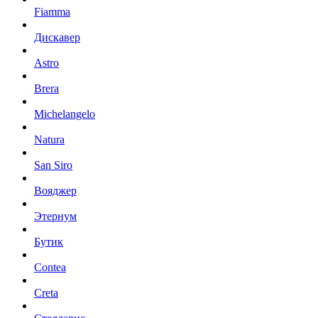
Fiamma
Дискавер
Astro
Brera
Michelangelo
Natura
San Siro
Вояджер
Этернум
Бутик
Contea
Creta