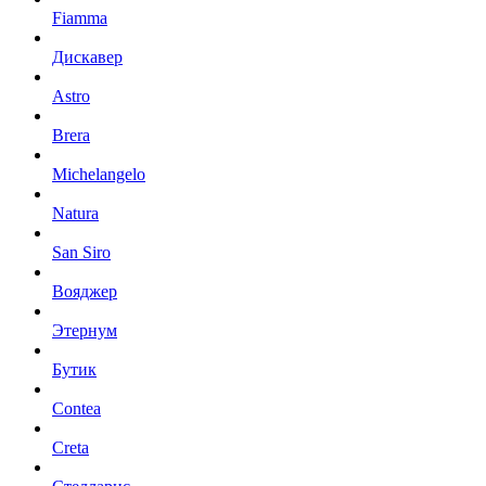
Fiamma
Дискавер
Astro
Brera
Michelangelo
Natura
San Siro
Вояджер
Этернум
Бутик
Contea
Creta