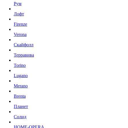
Рум
Лофт
Firenze
Verona
Скайфолл
Терравива
Torino
Lugano
Merano
Brenta
Планет
Солид
HOME-OPERA