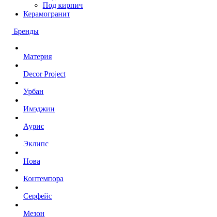
Под кирпич
Керамогранит
Бренды
Материя
Decor Project
Урбан
Имэджин
Аурис
Эклипс
Нова
Контемпора
Серфейс
Мезон