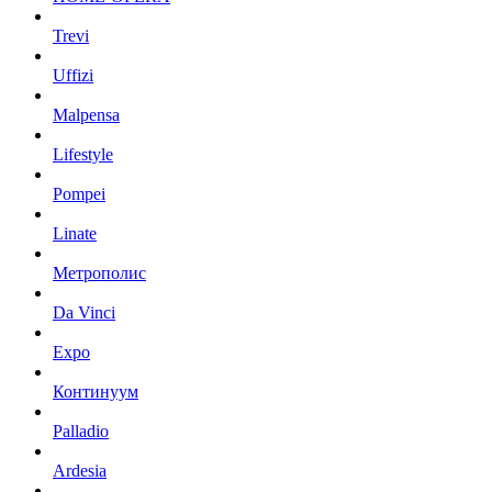
Trevi
Uffizi
Malpensa
Lifestyle
Pompei
Linate
Метрополис
Da Vinci
Expo
Континуум
Palladio
Ardesia