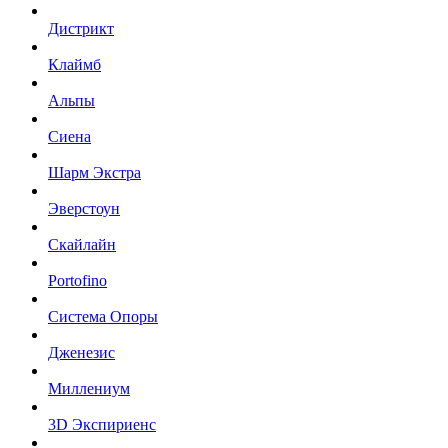
Дистрикт
Клаймб
Альпы
Сиена
Шарм Экстра
Эверстоун
Скайлайн
Portofino
Система Опоры
Дженезис
Миллениум
3D Экспириенс