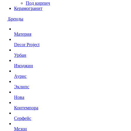
Под кирпич
Керамогранит
Бренды
Материя
Decor Project
Урбан
Имэджин
Аурис
Эклипс
Нова
Контемпора
Серфейс
Мезон