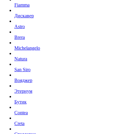
Fiamma
Дискавер
Astro
Brera
Michelangelo
Natura
San Siro
Вояджер
Этернум
Бутик
Contea
Creta