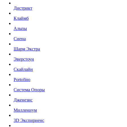
Дистрикт
Клаймб
Альпы
Сиена
Шарм Экстра
Эверстоун
Скайлайн
Portofino
Система Опоры
Дженезис
Миллениум
3D Экспириенс