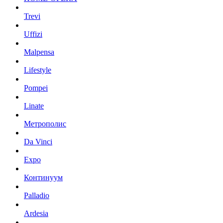
Trevi
Uffizi
Malpensa
Lifestyle
Pompei
Linate
Метрополис
Da Vinci
Expo
Континуум
Palladio
Ardesia