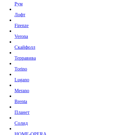
Рум
Лофт
Firenze
Verona
Скайфолл
Терравива
Torino
Lugano
Merano
Brenta
Планет
Солид
HOME-OPERA